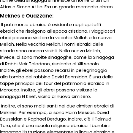
nome della sinagoga si riferisce al nome di Simon
Atias o Simon Attia. Era un grande mercante ebreo.
Meknes e Ouazzane:
Il patrimonio ebraico è evidente negli epitaffi
ebraici che risalgono all’epoca cristiana. I viaggiatori
ebrei possono visitare la vecchia Mellah e la nuova
Mellah. Nella vecchia Mellah, i nomi ebraici delle
strade sono ancora visibili. Nella nuova Mellah,
invece, ci sono molte sinagoghe, come la Sinagoga
di Rabbi Meir Toledano, risalente al XIII secolo.
Inoltre, gli ebrei possono recarsi in pellegrinaggio
alla tomba del rabbino David Benmidan. È una delle
tappe principali dei tour del patrimonio ebraico in
Marocco. Inoltre, gli ebrei possono visitare la
sinagoga El Krief, vicino al nuovo cimitero.
Inoltre, ci sono molti santi nei due cimiteri ebraici di
Meknes. Per esempio, ci sono Haim Messas, David
Boussidan e Raphael Berdugo. Inoltre, c’è il Talmud
Tora, che è una scuola religiosa ebraica. I bambini
imparano l’istruzione elementare in lingua ebraica e