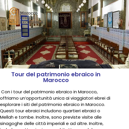
Toggl
navig
Tour del patrimonio ebraico in
Marocco
Con i tour del patrimonio ebraico in Marocco,
offriamo un’opportunità unica ai viaggiatori ebrei di
esplorare i siti del patrimonio ebraico in Marocco.
Questi tour ebraici includono quartieri ebraici o
Mellah e tombe. Inoltre, sono previste visite alle
sinagoghe delle città imperiali e ad altre. Inoltre,