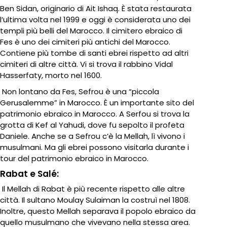
Ben Sidan, originario di Ait Ishaq. È stata restaurata
l’ultima volta nel 1999 e oggi è considerata uno dei
templi più belli del Marocco. Il cimitero ebraico di
Fes è uno dei cimiteri più antichi del Marocco.
Contiene più tombe di santi ebrei rispetto ad altri
cimiteri di altre città. Vi si trova il rabbino Vidal
Hasserfaty, morto nel 1600.
Non lontano da Fes,
Sefrou
è una “piccola
Gerusalemme” in Marocco. È un importante sito del
patrimonio ebraico in Marocco. A Serfou si trova la
grotta di Kef al Yahudi, dove fu sepolto il profeta
Daniele. Anche se a Sefrou c’è la Mellah, lì vivono i
musulmani. Ma gli ebrei possono visitarla durante i
tour del patrimonio ebraico in Marocco.
Rabat e Salé:
Il Mellah di Rabat è più recente rispetto alle altre
città. Il sultano Moulay Sulaiman la costruì nel 1808.
Inoltre, questo Mellah separava il popolo ebraico da
quello musulmano che vivevano nella stessa area.