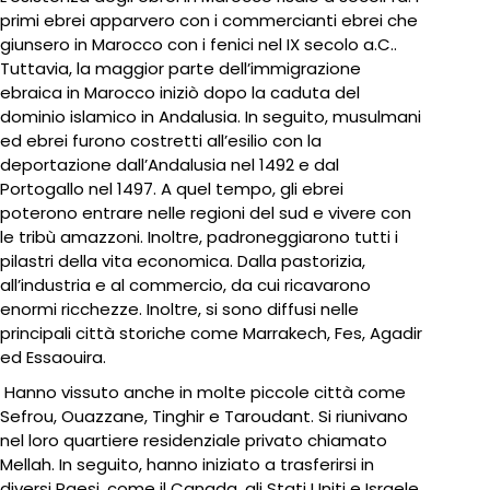
primi ebrei apparvero con i commercianti ebrei che
giunsero in Marocco con i fenici nel IX secolo a.C..
Tuttavia, la maggior parte dell’immigrazione
ebraica in Marocco iniziò dopo la caduta del
dominio islamico in Andalusia. In seguito, musulmani
ed ebrei furono costretti all’esilio con la
deportazione dall’Andalusia nel 1492 e dal
Portogallo nel 1497. A quel tempo, gli ebrei
poterono entrare nelle regioni del sud e vivere con
le tribù amazzoni. Inoltre, padroneggiarono tutti i
pilastri della vita economica. Dalla pastorizia,
all’industria e al commercio, da cui ricavarono
enormi ricchezze. Inoltre, si sono diffusi nelle
principali città storiche come Marrakech, Fes, Agadir
ed Essaouira.
Hanno vissuto anche in molte piccole città come
Sefrou, Ouazzane, Tinghir e Taroudant. Si riunivano
nel loro quartiere residenziale privato chiamato
Mellah. In seguito, hanno iniziato a trasferirsi in
diversi Paesi, come il Canada, gli Stati Uniti e Israele.