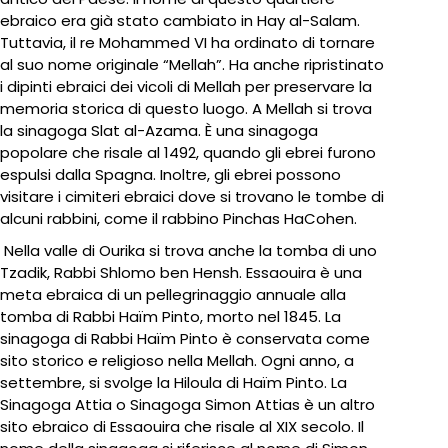
ebraico era già stato cambiato in Hay al-Salam.
Tuttavia, il re Mohammed VI ha ordinato di tornare
al suo nome originale “Mellah”. Ha anche ripristinato
i dipinti ebraici dei vicoli di Mellah per preservare la
memoria storica di questo luogo. A Mellah si trova
la sinagoga Slat al-Azama. È una sinagoga
popolare che risale al 1492, quando gli ebrei furono
espulsi dalla Spagna. Inoltre, gli ebrei possono
visitare i cimiteri ebraici dove si trovano le tombe di
alcuni rabbini, come il rabbino Pinchas HaCohen.
Nella valle di Ourika si trova anche la tomba di uno
Tzadik, Rabbi Shlomo ben Hensh. Essaouira è una
meta ebraica di un pellegrinaggio annuale alla
tomba di Rabbi Haïm Pinto, morto nel 1845. La
sinagoga di Rabbi Haïm Pinto è conservata come
sito storico e religioso nella Mellah. Ogni anno, a
settembre, si svolge la Hiloula di Haïm Pinto. La
Sinagoga Attia o Sinagoga Simon Attias è un altro
sito ebraico di Essaouira che risale al XIX secolo. Il