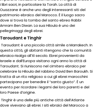
i libri sacri, in particolare la Torah. La città di
Ouazzane è anche uno degli interessanti siti del
patrimonio ebraico del Marocco. È il luogo sacro
dove si trova la tomba del santo ebreo Rabbi
Amram Ben Diwan. La sua Hiloula è uno dei
pellegrinaggi degli ebrei.
Taroudant e Tinghir
Taroudant è una piccola città simile a Marrakech. In
questa città, gli abitanti ritengono che la comunità
ebraica risalga all’XI secolo. Ebrei provenienti da
Israele e dall’Europa visitano ogni anno la città di
Taroudant. Si riuniscono nel cimitero ebraico per
celebrare la Hiloula del rabbino David Ben Baroukh. Si
tratta di un rito religioso a cui gli ebrei marocchini
partecipano per benedire il “santo giusto”. È un
evento per ricordare i legami dei loro parenti e del
loro Paese d’origine.
Tinghir è una delle più antiche città dell’Atlante
dove vivevano gli ebrei. I siti ebraici del Marocco a