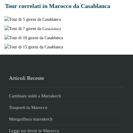
5 GIORNI DA
VIAGGIO DA
Tour correlati in Marocco da Casablanca
CASABLANCA
CASABLANCA 7
TOUR DI 10 GIORNI DA
viaggio culturale nel nord del Marocco.
GIORNI
TOUR DI 15 GIORNI DA
Scoprite le affascinanti città
CASABLANCA
Viaggio di 7 giorni su misura nel deserto di
CASABLANCA
Vivete un viaggio culturale e autentico nelle
Merzouga
Leggi tutto
città imperiali e nel deserto.
Il miglior tour del deserto del Gran Marocco
per esplorare il Marocco autentico
Leggi tutto
Leggi tutto
Leggi tutto
Articoli Recente
Cambiare soldi a Marrakech
Trasporti in Marocco
Mongolfiera marrakech
Leggi sui droni in Marocco