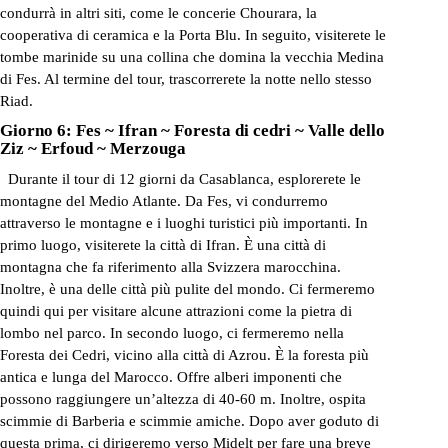
condurrà in altri siti, come le concerie Chourara, la
cooperativa di ceramica e la Porta Blu. In seguito, visiterete le
tombe marinide su una collina che domina la vecchia Medina
di Fes. Al termine del tour, trascorrerete la notte nello stesso
Riad.
Giorno 6: Fes ~ Ifran ~ Foresta di cedri ~ Valle dello
Ziz ~ Erfoud ~ Merzouga
Durante il tour di 12 giorni da Casablanca, esplorerete le
montagne del Medio Atlante. Da Fes, vi condurremo
attraverso le montagne e i luoghi turistici più importanti. In
primo luogo, visiterete la città di Ifran. È una città di
montagna che fa riferimento alla Svizzera marocchina.
Inoltre, è una delle città più pulite del mondo. Ci fermeremo
quindi qui per visitare alcune attrazioni come la pietra di
lombo nel parco. In secondo luogo, ci fermeremo nella
Foresta dei Cedri, vicino alla città di Azrou. È la foresta più
antica e lunga del Marocco. Offre alberi imponenti che
possono raggiungere un’altezza di 40-60 m. Inoltre, ospita
scimmie di Barberia e scimmie amiche. Dopo aver goduto di
questa prima, ci dirigeremo verso Midelt per fare una breve