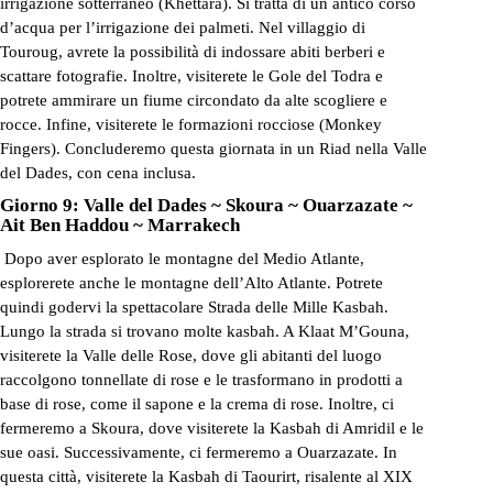
irrigazione sotterraneo (Khettara). Si tratta di un antico corso
d’acqua per l’irrigazione dei palmeti. Nel villaggio di
Touroug, avrete la possibilità di indossare abiti berberi e
scattare fotografie. Inoltre, visiterete le Gole del Todra e
potrete ammirare un fiume circondato da alte scogliere e
rocce. Infine, visiterete le formazioni rocciose (Monkey
Fingers). Concluderemo questa giornata in un Riad nella Valle
del Dades, con cena inclusa.
Giorno 9: Valle del Dades ~ Skoura ~ Ouarzazate ~
Ait Ben Haddou ~ Marrakech
Dopo aver esplorato le montagne del Medio Atlante,
esplorerete anche le montagne dell’Alto Atlante. Potrete
quindi godervi la spettacolare Strada delle Mille Kasbah.
Lungo la strada si trovano molte kasbah. A Klaat M’Gouna,
visiterete la Valle delle Rose, dove gli abitanti del luogo
raccolgono tonnellate di rose e le trasformano in prodotti a
base di rose, come il sapone e la crema di rose. Inoltre, ci
fermeremo a Skoura, dove visiterete la Kasbah di Amridil e le
sue oasi. Successivamente, ci fermeremo a Ouarzazate. In
questa città, visiterete la Kasbah di Taourirt, risalente al XIX