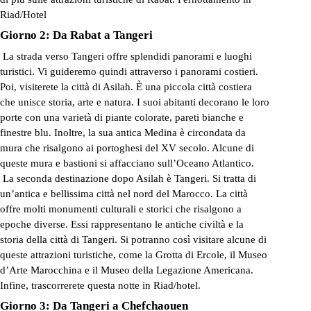
Riad/Hotel
Giorno 2: Da Rabat
a
Tangeri
La strada verso Tangeri offre splendidi panorami e luoghi
turistici. Vi guideremo quindi attraverso i panorami costieri.
Poi, visiterete la città di Asilah. È una piccola città costiera
che unisce storia, arte e natura. I suoi abitanti decorano le loro
porte con una varietà di piante colorate, pareti bianche e
finestre blu. Inoltre, la sua antica Medina è circondata da
mura che risalgono ai portoghesi del XV secolo. Alcune di
queste mura e bastioni si affacciano sull’Oceano Atlantico.
La seconda destinazione dopo Asilah è Tangeri. Si tratta di
un’antica e bellissima città nel nord del Marocco. La città
offre molti monumenti culturali e storici che risalgono a
epoche diverse. Essi rappresentano le antiche civiltà e la
storia della città di Tangeri. Si potranno così visitare alcune di
queste attrazioni turistiche, come la Grotta di Ercole, il Museo
d’Arte Marocchina e il Museo della Legazione Americana.
Infine, trascorrerete questa notte in Riad/hotel.
Giorno 3: Da Tangeri a Chefchaouen