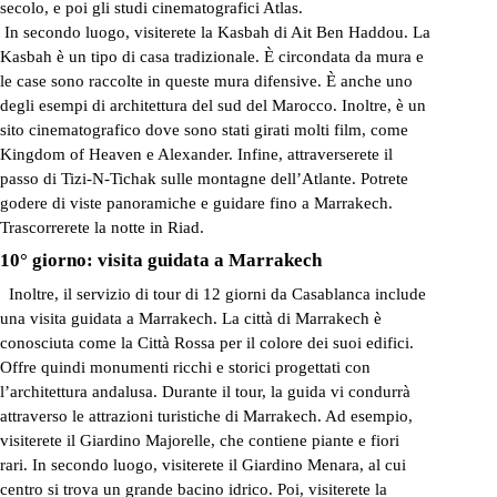
secolo, e poi gli studi cinematografici Atlas.
In secondo luogo, visiterete la Kasbah di Ait Ben Haddou. La
Kasbah è un tipo di casa tradizionale. È circondata da mura e
le case sono raccolte in queste mura difensive. È anche uno
degli esempi di architettura del sud del Marocco. Inoltre, è un
sito cinematografico dove sono stati girati molti film, come
Kingdom of Heaven e Alexander. Infine, attraverserete il
passo di Tizi-N-Tichak sulle montagne dell’Atlante. Potrete
godere di viste panoramiche e guidare fino a Marrakech.
Trascorrerete la notte in Riad.
10° giorno: visita guidata a Marrakech
Inoltre, il servizio di tour di 12 giorni da Casablanca include
una visita guidata a Marrakech. La città di Marrakech è
conosciuta come la Città Rossa per il colore dei suoi edifici.
Offre quindi monumenti ricchi e storici progettati con
l’architettura andalusa. Durante il tour, la guida vi condurrà
attraverso le attrazioni turistiche di Marrakech. Ad esempio,
visiterete il Giardino Majorelle, che contiene piante e fiori
rari. In secondo luogo, visiterete il Giardino Menara, al cui
centro si trova un grande bacino idrico. Poi, visiterete la