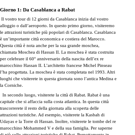
Giorno 1: Da Casablanca
a
Rabat
Il vostro tour di 12 giorni da Casablanca inizia dal vostro
alloggio o dall’aeroporto. In questo primo giorno, visiteremo
le attrazioni turistiche più popolari di Casablanca. Casablanca
è un’importante città economica e costiera del Marocco.
Questa città è nota anche per la sua grande moschea,
chiamata Moschea di Hassan II. La moschea è stata costruita
per celebrare il 60° anniversario della nascita dell’ex re
marocchino Hassan II. L’architetto francese Michel Pinseau
l’ha progettata. La moschea è stata completata nel 1993. Altri
luoghi che visiterete in questa giornata sono l’antica Medina e
la Corniche.
In secondo luogo, visiterete la città di Rabat.
Rabat
è una
capitale che si affaccia sulla costa atlantica. In questa città
trascorrerete il resto della giornata alla scoperta delle
attrazioni turistiche. Ad esempio, visiterete la Kasbah di
Udayas e la Torre di Hassan. Inoltre, visiterete le tombe del re
marocchino Mohammed V e della sua famiglia. Per saperne
di più sulle attrazioni turistiche di Rabat. Pernottamento in