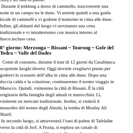
Durante il trekking a dorso di cammello, trascorrerete una
notte in un campo tra le dune. Vi unirete quindi a una guida
locale di cammelli e vi godrete il tramonto in cima alle dune.
Infine, gli abitanti del luogo vi serviranno una cena
tradizionale e vi intratterranno con musica intorno al
fuoco.incluso cena.
8° giorno: Merzouga ~ Rissani ~ Touroug ~ Gole del
Todra ~ Valle del Dades
Come di consueto, durante il tour di 12 giorni da Casablanca
scoprirete luoghi diversi. Oggi dovrete svegliarvi presto per
godervi lo scenario dell’alba in cima alle dune. Dopo una
doccia calda e la colazione, continueremo il nostro viaggio in
Marocco. Quindi, visiteremo la città di Rissani. È la città
originaria della famiglia degli attuali re marocchini. Lì,
visiterete un mercato tradizionale. Inoltre, si visiterà il
mausoleo del nonno degli Alauiti, la tomba di Moulay Ali
Sharif.
In secondo luogo, si attraverserà l’oasi di palme di Tafelalite
verso la città di Jorf. A Fezna, si esplora un canale di