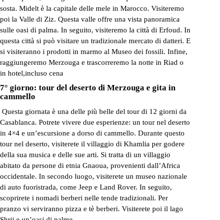
sosta. Midelt è la capitale delle mele in Marocco. Visiteremo
poi la Valle di Ziz. Questa valle offre una vista panoramica
sulle oasi di palma. In seguito, visiteremo la città di Erfoud. In
questa città si può visitare un tradizionale mercato di datteri. E
si visiteranno i prodotti in marmo al Museo dei fossili. Infine,
raggiungeremo Merzouga e trascorreremo la notte in Riad o
in hotel,incluso cena
7° giorno: tour del deserto di Merzouga e gita in
cammello
Questa giornata è una delle più belle del tour di 12 giorni da
Casablanca. Potrete vivere due esperienze: un
tour nel deserto
in 4×4 e un’escursione a dorso di cammello. Durante questo
tour nel deserto, visiterete il villaggio di Khamlia per godere
della sua musica e delle sue arti. Si tratta di un villaggio
abitato da persone di etnia Gnaoua, provenienti dall’Africa
occidentale. In secondo luogo, visiterete un museo nazionale
di auto fuoristrada, come Jeep e Land Rover. In seguito,
scoprirete i nomadi berberi nelle tende tradizionali. Per
pranzo vi serviranno pizza e tè berberi. Visiterete poi il lago
Shrij e un’oasi di palme.