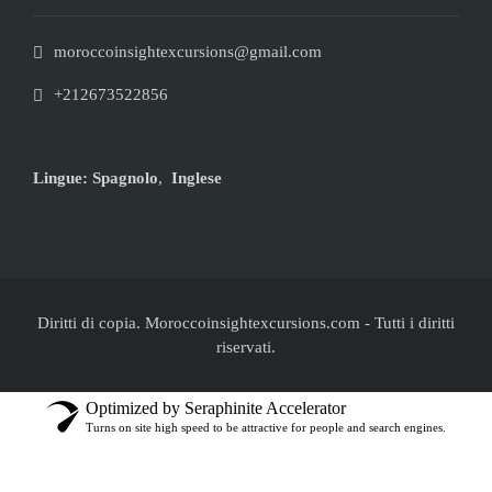
moroccoinsightexcursions@gmail.com
+212673522856
Lingue:
Spagnolo
,
Inglese
Diritti di copia. Moroccoinsightexcursions.com
-
Tutti i diritti
riservati.
Optimized by Seraphinite Accelerator
Turns on site high speed to be attractive for people and search engines.