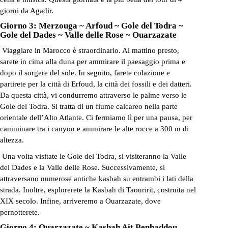
giorni da Agadir.
Giorno 3: Merzouga ~ Arfoud ~ Gole del Todra ~
Gole del Dades ~ Valle delle Rose ~ Ouarzazate
Viaggiare in Marocco è straordinario. Al mattino presto,
sarete in cima alla duna per ammirare il paesaggio prima e
dopo il sorgere del sole. In seguito, farete colazione e
partirete per la città di Erfoud, la città dei fossili e dei datteri.
Da questa città, vi condurremo attraverso le palme verso le
Gole del Todra. Si tratta di un fiume calcareo nella parte
orientale dell’Alto Atlante. Ci fermiamo lì per una pausa, per
camminare tra i canyon e ammirare le alte rocce a 300 m di
altezza.
Una volta visitate le Gole del Todra, si visiteranno la Valle
del Dades e la Valle delle Rose. Successivamente, si
attraversano numerose antiche kasbah su entrambi i lati della
strada. Inoltre, esplorerete la Kasbah di Taouririt, costruita nel
XIX secolo. Infine, arriveremo a Ouarzazate, dove
pernotterete.
Giorno 4: Ouarzazate ~ Kasbah Ait Benhaddou