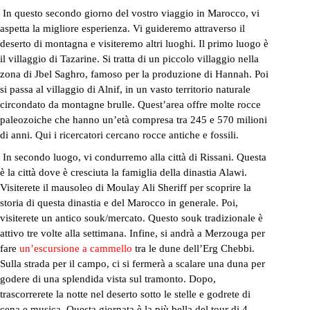
In questo secondo giorno del vostro viaggio in Marocco, vi
aspetta la migliore esperienza. Vi guideremo attraverso il
deserto di montagna e visiteremo altri luoghi. Il primo luogo è
il villaggio di Tazarine. Si tratta di un piccolo villaggio nella
zona di Jbel Saghro, famoso per la produzione di Hannah. Poi
si passa al villaggio di Alnif, in un vasto territorio naturale
circondato da montagne brulle. Quest’area offre molte rocce
paleozoiche che hanno un’età compresa tra 245 e 570 milioni
di anni. Qui i ricercatori cercano rocce antiche e fossili.
In secondo luogo, vi condurremo alla città di Rissani. Questa
è la città dove è cresciuta la famiglia della dinastia Alawi.
Visiterete il mausoleo di Moulay Ali Sheriff per scoprire la
storia di questa dinastia e del Marocco in generale. Poi,
visiterete un antico souk/mercato. Questo souk tradizionale è
attivo tre volte alla settimana. Infine, si andrà a Merzouga per
fare
un’escursione a cammello
tra le dune dell’Erg Chebbi.
Sulla strada per il campo, ci si fermerà a scalare una duna per
godere di una splendida vista sul tramonto. Dopo,
trascorrerete la notte nel deserto sotto le stelle e godrete di
cena e musica. Questa giornata è la più bella del tour di 4