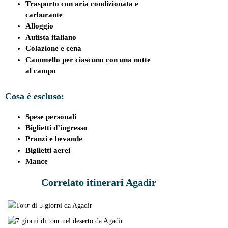
Trasporto con aria condizionata e
carburante
Alloggio
Autista italiano
Colazione e cena
Cammello per ciascuno con una notte
al campo
Cosa è escluso:
Spese personali
Biglietti d’ingresso
Pranzi e bevande
Biglietti aerei
Mance
TOUR DESERTO DA
Correlato itinerari Agadir
TOUR DESERTO DI 7
AGADIR 5 GIORNI
GIORNI DA AGADIR
Viaggio nel sud-est del Marocco via Marrakech
e il deserto
Viaggio da Agadir al deserto via Marrakech,