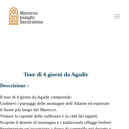
Toggle
navigat
Tour di 4 giorni da Agadir
Descrizione :
Il tour di 4 giorni da Agadir comprende:
Godetevi i paesaggi delle montagne dell’Atlante ed esplorate
il fiume più lungo del Marocco.
Visitare la capitale dello zafferano e la città dei tappeti.
Scoprite il deserto di montagna e i tradizionali villaggi berberi
Sperimentate un’escursione a dorso di cammello nel deserto e