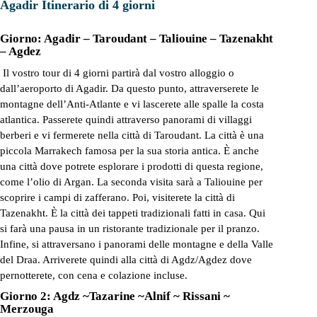
Agadir Itinerario di 4 giorni
Giorno: Agadir – Taroudant – Taliouine – Tazenakht
– Agdez
Il vostro tour di 4 giorni partirà dal vostro alloggio o
dall’aeroporto di Agadir. Da questo punto, attraverserete le
montagne dell’Anti-Atlante e vi lascerete alle spalle la costa
atlantica. Passerete quindi attraverso panorami di villaggi
berberi e vi fermerete nella città di
Taroudant
. La città è una
piccola Marrakech famosa per la sua storia antica. È anche
una città dove potrete esplorare i prodotti di questa regione,
come l’olio di Argan. La seconda visita sarà a Taliouine per
scoprire i campi di zafferano. Poi, visiterete la città di
Tazenakht. È la città dei tappeti tradizionali fatti in casa. Qui
si farà una pausa in un ristorante tradizionale per il pranzo.
Infine, si attraversano i panorami delle montagne e della Valle
del Draa. Arriverete quindi alla città di Agdz/Agdez dove
pernotterete, con cena e colazione incluse.
Giorno 2: Agdz ~Tazarine ~Alnif ~ Rissani ~
Merzouga