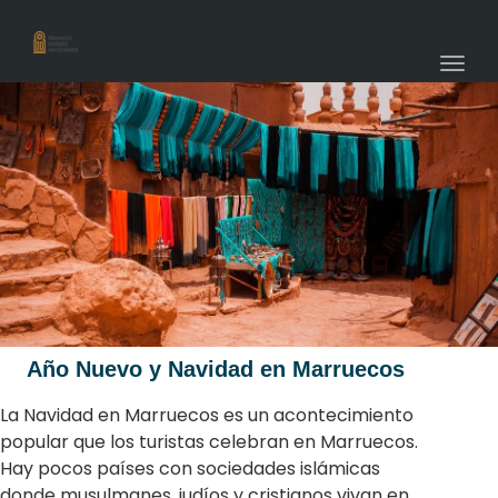
navig
Togg
navig
Año Nuevo y Navidad en Marruecos
La Navidad en Marruecos es un acontecimiento
popular que los turistas celebran en Marruecos.
Hay pocos países con sociedades islámicas
donde musulmanes, judíos y cristianos vivan en