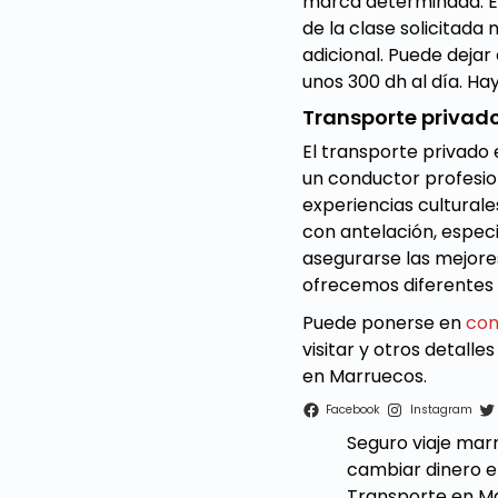
marca determinada. En 
de la clase solicitada
adicional. Puede dejar 
unos 300 dh al día. Ha
Transporte privad
El transporte privado 
un conductor profesion
experiencias culturale
con antelación, especi
asegurarse las mejores
ofrecemos diferentes 
Puede ponerse en
con
visitar y otros detall
en Marruecos.
Facebook
Instagram
Seguro viaje mar
cambiar dinero 
Transporte en M