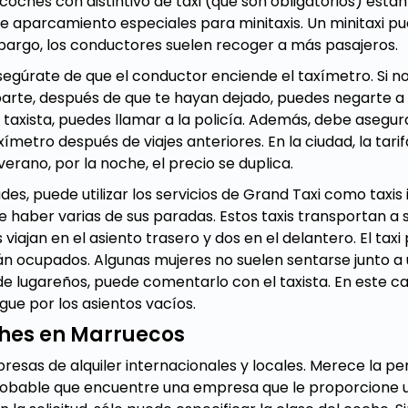
 coches con distintivo de taxi (que son obligatorios) está
 de aparcamiento especiales para minitaxis. Un minitaxi 
mbargo, los conductores suelen recoger a más pasajeros.
, asegúrate de que el conductor enciende el taxímetro. Si n
parte, después de que te hayan dejado, puedes negarte a p
 taxista, puedes llamar a la policía. Además, debe asegura
ímetro después de viajes anteriores. En la ciudad, la tarif
verano, por la noche, el precio se duplica.
des, puede utilizar los servicios de Grand Taxi como taxis 
 haber varias de sus paradas. Estos taxis transportan a 
viajan en el asiento trasero y dos en el delantero. El tax
án ocupados. Algunas mujeres no suelen sentarse junto a 
de lugareños, puede comentarlo con el taxista. En este c
gue por los asientos vacíos.
ches en Marruecos
sas de alquiler internacionales y locales. Merece la pen
probable que encuentre una empresa que le proporcione 