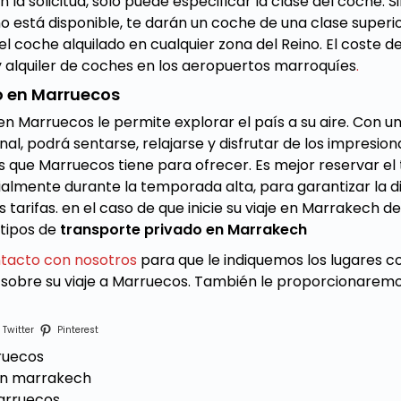
la solicitud, sólo puede especificar la clase del coche. S
 no está disponible, te darán un coche de una clase superio
el coche alquilado en cualquier zona del Reino. El coste de
y alquiler de coches en los
aeropuertos marroquíes
.
o en Marruecos
en Marruecos le permite explorar el país a su aire. Con 
al, podrá sentarse, relajarse y disfrutar de los impresion
s que Marruecos tiene para ofrecer. Es mejor reservar el
almente durante la temporada alta, para garantizar la di
 tarifas. en el caso de que inicie su viaje en Marrakech de
tipos de
transporte privado en Marrakech
tacto con nosotros
para que le indiquemos los lugares 
es sobre su viaje a Marruecos. También le proporcionarem
Twitter
Pinterest
ruecos
en marrakech
arruecos