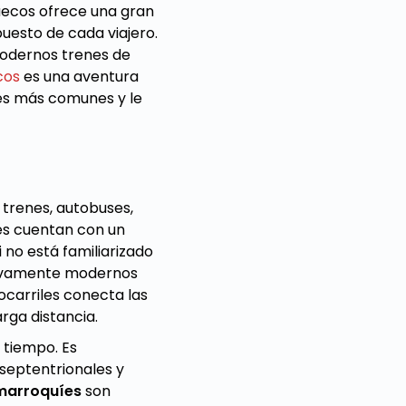
ruecos ofrece una gran
uesto de cada viajero.
modernos trenes de
cos
es una aventura
íes más comunes y le
r trenes, autobuses,
des cuentan con un
i no está familiarizado
ativamente modernos
ocarriles conecta las
rga distancia.
n tiempo. Es
 septentrionales y
 marroquíes
son