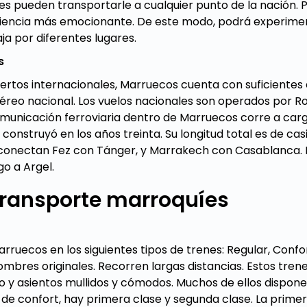
s pueden transportarle a cualquier punto de la nación. 
riencia más emocionante. De este modo, podrá experime
aja por diferentes lugares.
s
rtos internacionales, Marruecos cuenta con suficientes
aéreo nacional. Los vuelos nacionales son operados por Ro
comunicación ferroviaria dentro de Marruecos corre a car
 construyó en los años treinta. Su longitud total es de casi
 conectan Fez con Tánger, y Marrakech con Casablanca. El
o a Argel.
transporte marroquíes
Marruecos en los siguientes tipos de trenes: Regular, Confo
ombres originales. Recorren largas distancias. Estos tre
o y asientos mullidos y cómodos. Muchos de ellos dispone
l de confort, hay primera clase y segunda clase. La prime