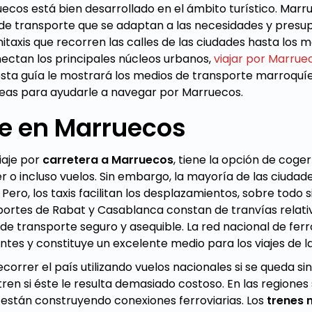
uecos está bien desarrollado en el ámbito turístico. Mar
de transporte que se adaptan a las necesidades y presup
taxis que recorren las calles de las ciudades hasta los 
ectan los principales núcleos urbanos,
viajar por Marrue
 esta guía le mostrará los medios de transporte marroqu
deas para ayudarle a navegar por Marruecos.
e en Marruecos
iaje por
carretera a Marruecos
, tiene la opción de coge
ler o incluso vuelos. Sin embargo, la mayoría de las ciuda
ero, los taxis facilitan los desplazamientos, sobre todo s
nsportes de Rabat y Casablanca constan de tranvías rel
e transporte seguro y asequible. La red nacional de ferr
es y constituye un excelente medio para los viajes de la
correr el país utilizando vuelos nacionales si se queda si
ren si éste le resulta demasiado costoso. En las regiones
 están construyendo conexiones ferroviarias. Los
trenes