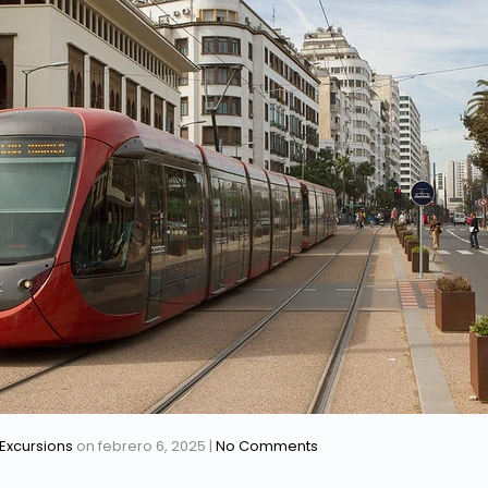
Excursions
on
febrero 6, 2025
|
No Comments