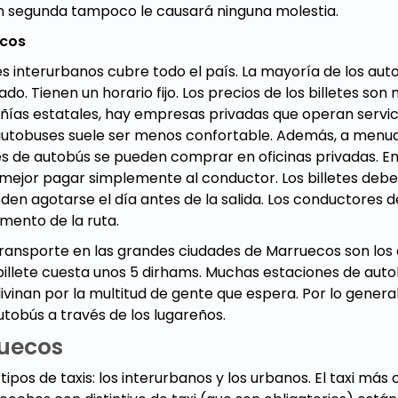
n segunda tampoco le causará ninguna molestia.
ecos
es interurbanos cubre todo el país. La mayoría de los au
do. Tienen un horario fijo. Los precios de los billetes son
as estatales, hay empresas privadas que operan servici
autobuses suele ser menos confortable. Además, a menud
tes de autobús se pueden comprar en oficinas privadas. En
mejor pagar simplemente al conductor. Los billetes de
eden agotarse el día antes de la salida. Los conductores
mento de la ruta.
 transporte en las grandes ciudades de Marruecos son los
 billete cuesta unos 5 dirhams. Muchas estaciones de aut
divinan por la multitud de gente que espera. Por lo genera
autobús a través de los lugareños.
ruecos
ipos de taxis: los interurbanos y los urbanos. El taxi más 