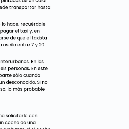
n pintados de un color
puede transportar hasta
o lo hace, recuérdale
agar el taxi y, en
rse de que el taxista
a oscila entre 7 y 20
interurbanos. En las
seis personas. En este
i parte sólo cuando
un desconocido. Si no
aso, lo más probable
a solicitarlo con
un coche de una