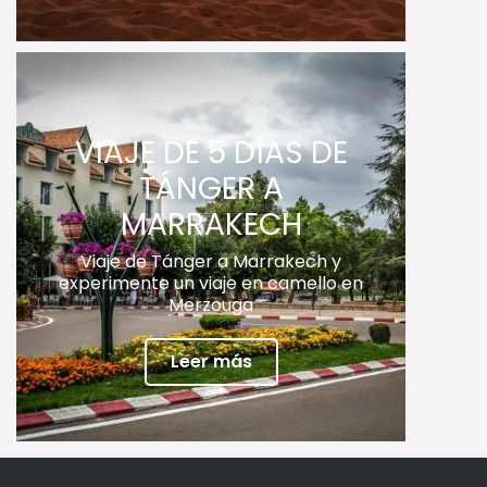
VIAJE DE 5 DÍAS DE
TÁNGER A
MARRAKECH
Viaje de Tánger a Marrakech y
experimente un viaje en camello en
Merzouga
Leer más