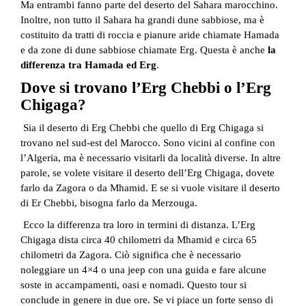
Ma entrambi fanno parte del deserto del Sahara marocchino.
Inoltre, non tutto il Sahara ha grandi dune sabbiose, ma è
costituito da tratti di roccia e pianure aride chiamate Hamada
e da zone di dune sabbiose chiamate Erg. Questa è anche
la
differenza tra Hamada ed Erg
.
Dove si trovano l’Erg Chebbi o l’Erg
Chigaga?
Sia il deserto di Erg Chebbi che quello di Erg Chigaga si
trovano nel sud-est del Marocco. Sono vicini al confine con
l’Algeria, ma è necessario visitarli da località diverse. In altre
parole, se volete visitare il deserto dell’Erg Chigaga, dovete
farlo da Zagora o da
Mhamid
. E se si vuole visitare il deserto
di Er Chebbi, bisogna farlo da Merzouga.
Ecco la differenza tra loro in termini di distanza. L’Erg
Chigaga dista circa 40 chilometri da Mhamid e circa 65
chilometri da Zagora. Ciò significa che è necessario
noleggiare un 4×4 o una jeep con una guida e fare alcune
soste in accampamenti, oasi e nomadi. Questo tour si
conclude in genere in due ore. Se vi piace un forte senso di