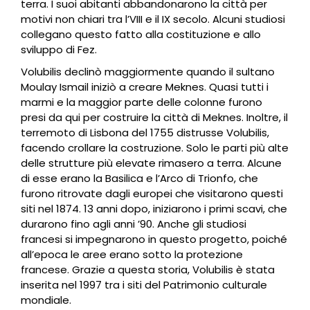
terra. I suoi abitanti abbandonarono la città per
motivi non chiari tra l’VIII e il IX secolo. Alcuni studiosi
collegano questo fatto alla costituzione e allo
sviluppo di Fez.
Volubilis declinò maggiormente quando il sultano
Moulay Ismail iniziò a creare Meknes. Quasi tutti i
marmi e la maggior parte delle colonne furono
presi da qui per costruire la città di Meknes. Inoltre, il
terremoto di Lisbona del 1755 distrusse Volubilis,
facendo crollare la costruzione. Solo le parti più alte
delle strutture più elevate rimasero a terra. Alcune
di esse erano la Basilica e l’Arco di Trionfo, che
furono ritrovate dagli europei che visitarono questi
siti nel 1874. 13 anni dopo, iniziarono i primi scavi, che
durarono fino agli anni ’90. Anche gli studiosi
francesi si impegnarono in questo progetto, poiché
all’epoca le aree erano sotto la protezione
francese. Grazie a questa storia, Volubilis è stata
inserita nel 1997 tra i siti del Patrimonio culturale
mondiale.