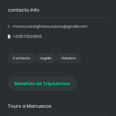
contacto Info
moroccoinsightexcursions@gmail.com
+212673522856
Contact
o
Inglés
Italiano
Reseñas de TripAdvisor
Tours a Marruecos