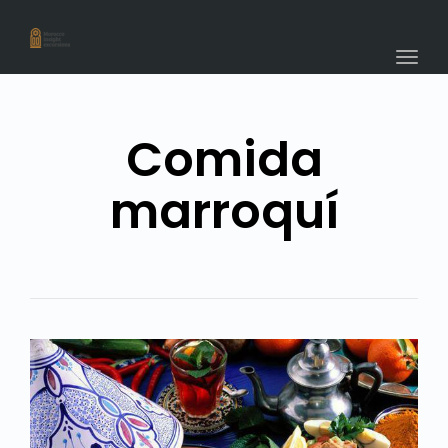
navig
Togg
navig
Comida
marroquí