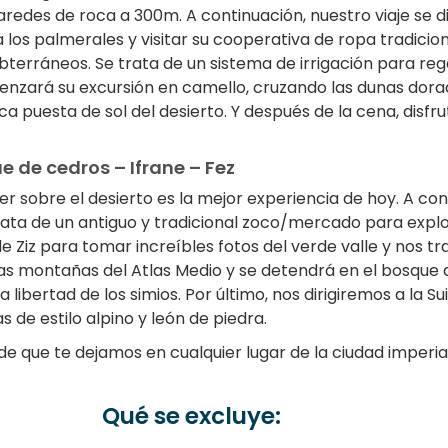
paredes de roca a 300m. A continuación, nuestro viaje se d
 los palmerales y visitar su cooperativa de ropa tradicio
terráneos. Se trata de un sistema de irrigación para rega
omenzará su excursión en camello, cruzando las dunas do
 puesta de sol del desierto. Y después de la cena, disfr
ue de cedros – Ifrane – Fez
sobre el desierto es la mejor experiencia de hoy. A cont
rata de un antiguo y tradicional zoco/mercado para explo
 Ziz para tomar increíbles fotos del verde valle y nos t
 montañas del Atlas Medio y se detendrá en el bosque de
a libertad de los simios. Por último, nos dirigiremos a la S
 de estilo alpino y león de piedra.
e que te dejamos en cualquier lugar de la ciudad imperial
Qué se excluye: