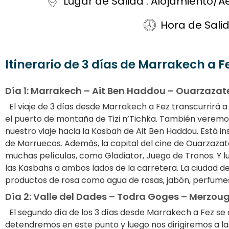
Lugar de Salida : Alojamiento/A
Hora de Sali
Itinerario de 3 días de Marrakech a Fe
Día 1: Marrakech – Ait Ben Haddou – Ouarzazat
El viaje de 3 días desde Marrakech a Fez transcurrirá a 
el puerto de montaña de Tizi n’Tichka. También verem
nuestro viaje hacia la Kasbah de Ait Ben Haddou. Está in
de Marruecos. Además, la capital del cine de Ouarzazate
muchas películas, como Gladiator, Juego de Tronos. Y lu
las Kasbahs a ambos lados de la carretera. La ciudad de
productos de rosa como agua de rosas, jabón, perfumes.
Día 2: Valle del Dades – Todra Goges – Merzo
El segundo día de los 3 días desde Marrakech a Fez se d
detendremos en este punto y luego nos dirigiremos a las