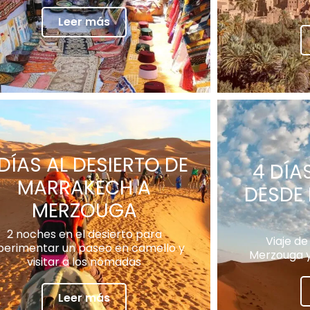
Leer más
 DÍAS AL DESIERTO DE
4 DÍA
MARRAKECH A
DESDE
MERZOUGA
2 noches en el desierto para
Viaje de
perimentar un paseo en camello y
Merzouga y
visitar a los nómadas
Leer más