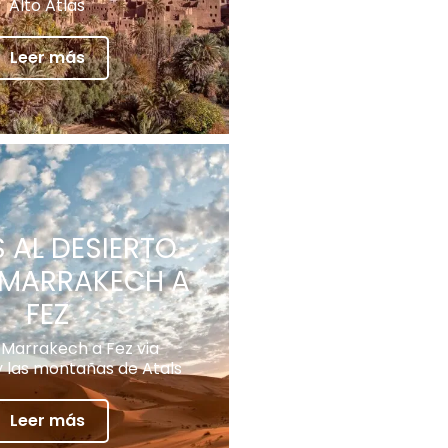
Alto Atlas
Leer más
S AL DESIERTO
 MARRAKECH A
FEZ
 Marrakech a Fez via
 las montañas de Atals
Leer más