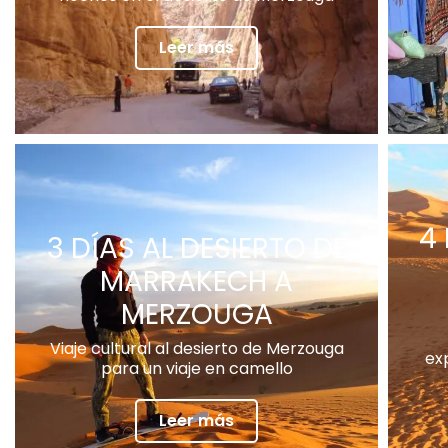
Leer más
4
3 DÍAS AL DESIERTO DE
MARRAKECH A
MERZOUGA
Viaje cultural al desierto de Merzouga
ex
para un viaje en camello
Leer más