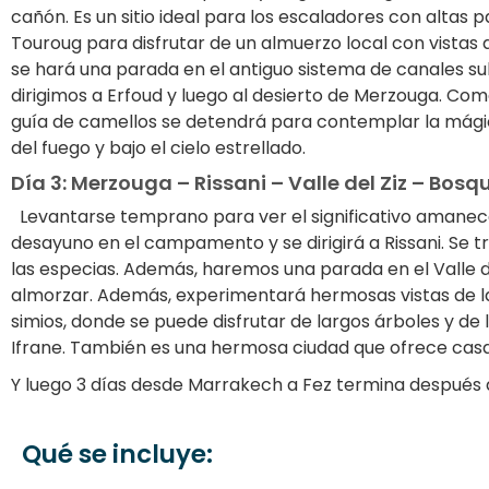
cañón. Es un sitio ideal para los escaladores con altas 
Touroug para disfrutar de un almuerzo local con vistas a
se hará una parada en el antiguo sistema de canales sub
dirigimos a Erfoud y luego al desierto de Merzouga. C
guía de camellos se detendrá para contemplar la mágica
del fuego y bajo el cielo estrellado.
Día 3: Merzouga – Rissani – Valle del Ziz – Bosq
Levantarse temprano para ver el significativo amanecer 
desayuno en el campamento y se dirigirá a Rissani. Se t
las especias. Además, haremos una parada en el Valle de
almorzar. Además, experimentará hermosas vistas de las
simios, donde se puede disfrutar de largos árboles y de l
Ifrane. También es una hermosa ciudad que ofrece casas
Y luego 3 días desde Marrakech a Fez termina después d
Qué se incluye: