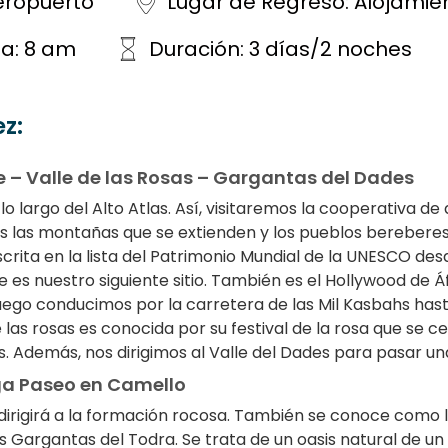
eropuerto
Lugar de Regreso: Alojami
da: 8 am
Duración: 3 días/2 noches
z:
e – Valle de las Rosas – Gargantas del Dades
lo largo del Alto Atlas. Así, visitaremos la cooperativa d
os las montañas que se extienden y los pueblos bereber
scrita en la lista del Patrimonio Mundial de la UNESCO de
 es nuestro siguiente sitio. También es el Hollywood de 
ego conducimos por la carretera de las Mil Kasbahs hasta
 las rosas es conocida por su festival de la rosa que se
 Además, nos dirigimos al Valle del Dades para pasar un
uga Paseo en Camello
irigirá a la formación rocosa. También se conoce como lo
 Gargantas del Todra. Se trata de un oasis natural de un 