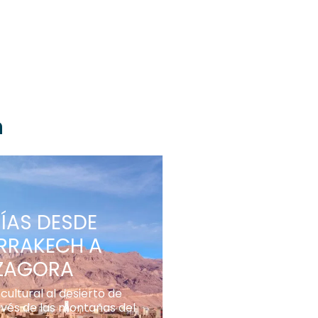
h
DÍAS DESDE
RRAKECH A
ZAGORA
cultural al desierto de
avés de las montañas del