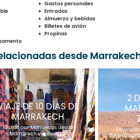
Gastos personales
ble
Entradas
Almuerzo y bebidas
Billetes de avión
Propinas
mpamento
relacionadas desde Marrakec
2 
VIAJE DE 10 DÍAS DE
MA
MARRAKECH
10 días por Marruecos desde
Excursión 
Marrakech vía desierto
Zagora a tr