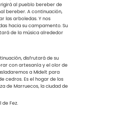
irigirá al pueblo bereber de
nal bereber. A continuación,
r las arboledas. Y nos
radas hacia su campamento. Su
utará de la música alrededor
inuación, disfrutará de su
rar con artesanía y el olor de
rasladaremos a Midelt para
 cedros. Es el hogar de los
uiza de Marruecos, la ciudad de
 de Fez.