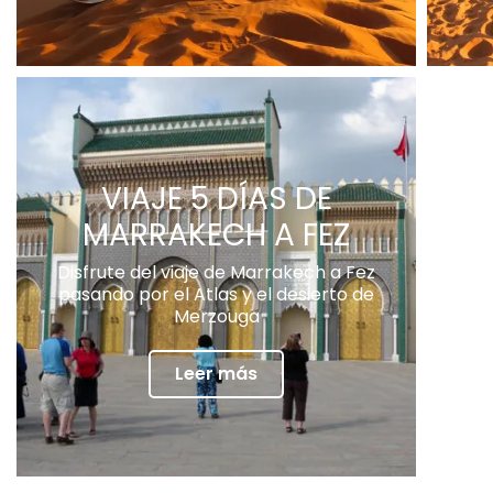
VIAJE 5 DÍAS DE
MARRAKECH A FEZ
Disfrute del viaje de Marrakech a Fez
pasando por el Atlas y el desierto de
Merzouga
Leer más