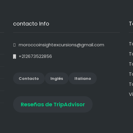
contacto Info
T
T
moroccoinsightexcursions@gmail.com
T
+212673522856
T
T
Contact
o
Inglés
Italiano
T
V
Reseñas de TripAdvisor