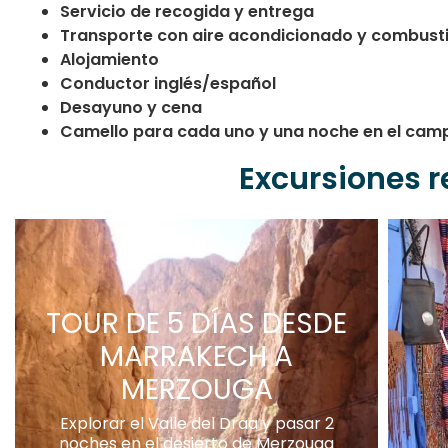
Servicio de recogida y entrega
Transporte con aire acondicionado y combusti
Alojamiento
Conductor inglés/español
Desayuno y cena
Camello para cada uno y una noche en el ca
Excursiones 
TOUR DE 5 DÍAS DESDE
MARRAKECH A
MERZOUGA
Explorar el Valle del Draa y pasar 2
noches en el desierto de Merzouga