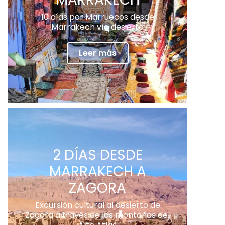
10 días por Marruecos desde
Marrakech vía desierto
Leer más
2 DÍAS DESDE
MARRAKECH A
ZAGORA
Excursión cultural al desierto de
Zagora a través de las montañas del