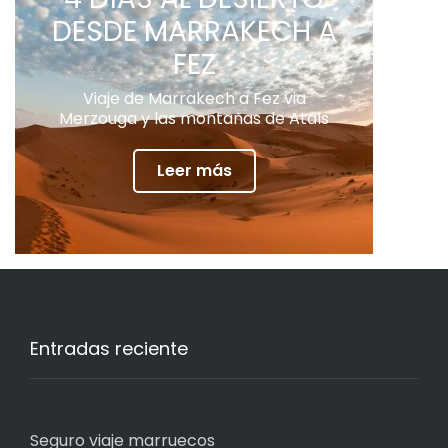
DESDE MARRAKECH A
FEZ
Viaje de Marrakech a Fez via
Merzouga y las montañas de Atals
Leer más
Entradas reciente
Seguro viaje marruecos