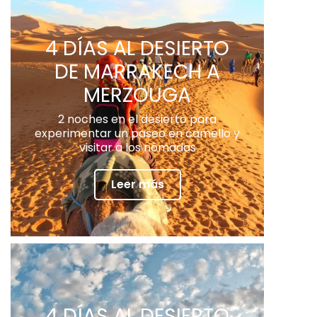
4 DÍAS AL DESIERTO
DE MARRAKECH A
MERZOUGA
2 noches en el desierto para
experimentar un paseo en camello y
visitar a los nómadas
Leer más
4 DÍAS AL DESIERTO