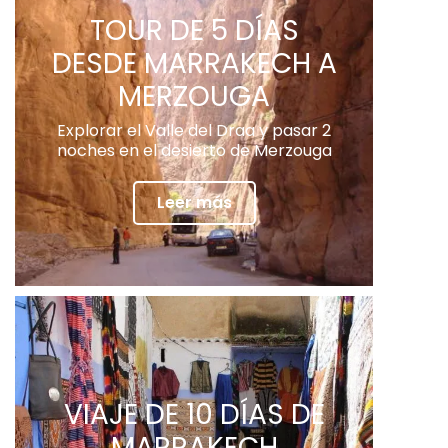
TOUR DE 5 DÍAS
DESDE MARRAKECH A
MERZOUGA
Explorar el Valle del Draa y pasar 2
noches en el desierto de Merzouga
Leer más
VIAJE DE 10 DÍAS DE
MARRAKECH