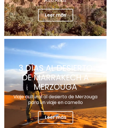
Alto Atlas
Leer más
3 DÍAS AL DESIERTO
DE MARRAKECH A
MERZOUGA
Viaje cultural al desierto de Merzouga
para un viaje en camello
Leer más