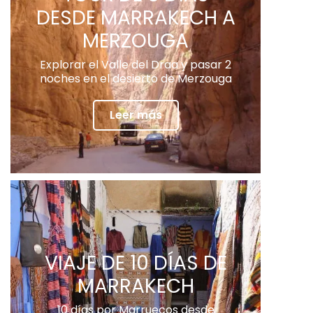
DESDE MARRAKECH A
MERZOUGA
Explorar el Valle del Draa y pasar 2
noches en el desierto de Merzouga
Leer más
VIAJE DE 10 DÍAS DE
MARRAKECH
10 días por Marruecos desde