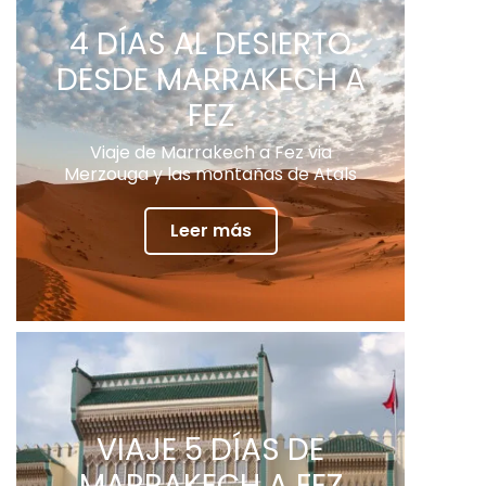
4 DÍAS AL DESIERTO
DESDE MARRAKECH A
FEZ
Viaje de Marrakech a Fez via
Merzouga y las montañas de Atals
Leer más
VIAJE 5 DÍAS DE
MARRAKECH A FEZ