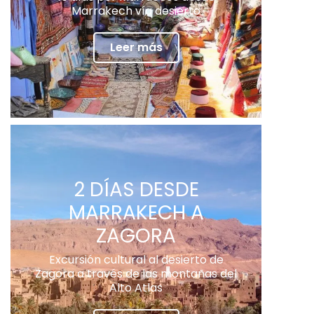
Marrakech vía desierto
Leer más
2 DÍAS DESDE
MARRAKECH A
ZAGORA
Excursión cultural al desierto de
Zagora a través de las montañas del
Alto Atlas