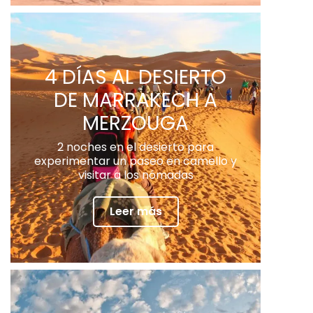
4 DÍAS AL DESIERTO
DE MARRAKECH A
MERZOUGA
2 noches en el desierto para
experimentar un paseo en camello y
visitar a los nómadas
Leer más