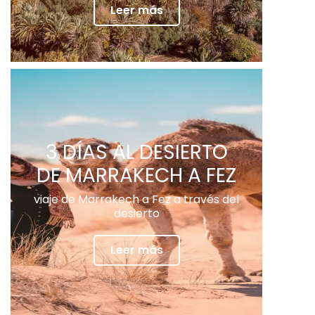
Leer más
3 DÍAS AL DESIERTO
DE MARRAKECH A FEZ
viaje de Marrakech a Fez a través del
desierto
Leer más