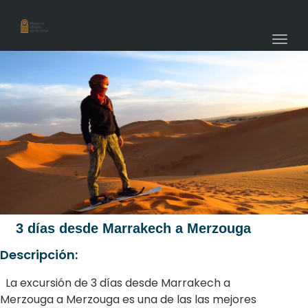
navig
Togg
navig
3 días desde Marrakech a Merzouga
Descripción:
La excursión de 3 días desde Marrakech a
Merzouga a Merzouga es una de las las mejores