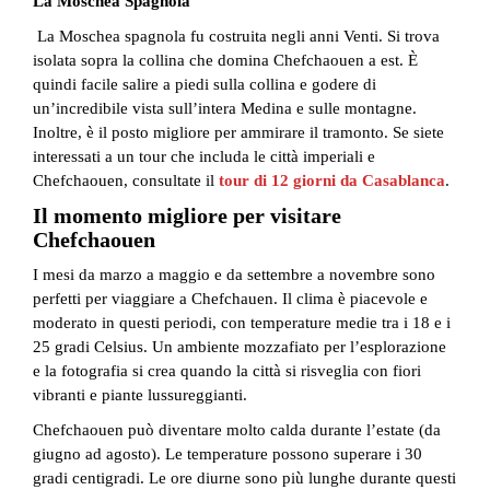
La Moschea Spagnola
La Moschea spagnola fu costruita negli anni Venti. Si trova
isolata sopra la collina che domina Chefchaouen a est. È
quindi facile salire a piedi sulla collina e godere di
un’incredibile vista sull’intera Medina e sulle montagne.
Inoltre, è il posto migliore per ammirare il tramonto. Se siete
interessati a un tour che includa le città imperiali e
Chefchaouen, consultate il
tour di 12 giorni da Casablanca
.
Il momento migliore per visitare
Chefchaouen
I mesi da marzo a maggio e da settembre a novembre sono
perfetti per viaggiare a Chefchauen. Il clima è piacevole e
moderato in questi periodi, con temperature medie tra i 18 e i
25 gradi Celsius. Un ambiente mozzafiato per l’esplorazione
e la fotografia si crea quando la città si risveglia con fiori
vibranti e piante lussureggianti.
Chefchaouen può diventare molto calda durante l’estate (da
giugno ad agosto). Le temperature possono superare i 30
gradi centigradi. Le ore diurne sono più lunghe durante questi