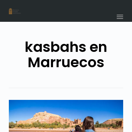
navig
Togg
navig
kasbahs en
Marruecos